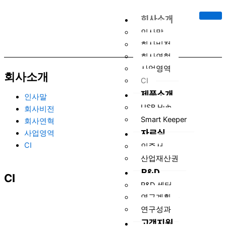
콘
회사소개
텐
츠
인사말
로
회사비전
건
회사연혁
너
사업영역
회사소개
뛰
CI
기
제품소개
인사말
USB Hub
회사비전
Smart Keeper
회사연혁
자료실
사업영역
CI
인증서
산업재산권
R&D
CI
R&D 센터
연구계획
연구성과
고객지원